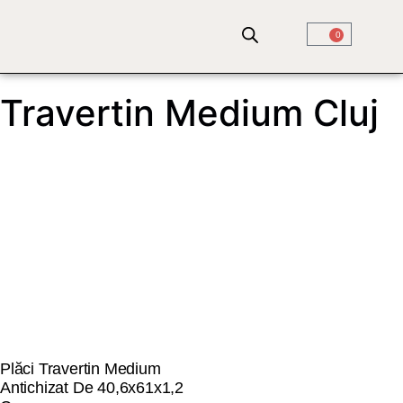
0
QUARTZ COMPOZIT
PIATRA NATURALA
SOLUTII COMPLETE
Travertin Medium Cluj
Plăci Travertin Medium
Antichizat De 40,6x61x1,2