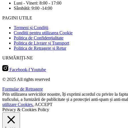
Luni - Vineri: 8:00 - 17:00
Sâmbătă: 9:00 -14:00
PAGINI UTILE
Termeni și Condiții
Conditii pentru utilizarea Cookie
Politica de Confidențialitate
Politica de Livrare și Transport
Politica de Retragere și Retur
URMĂRIȚI-NE
Facebook-f
Youtube
© 2025 All rights reserved
Formular de Retragere
Prin utilizarea serviciilor noastre, îți exprimi acordul cu privire la fap
traficului, a furnizării de publicitate și a protecției anti-spam și anti
utilizare Cookies.
ACCEPT
Privacy & Cookies Policy