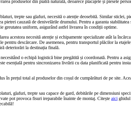
rarea produselor din piatră naturală, deoarece placajele și piesele person
turi, trepte sau glafuri, necesită o atenție deosebită. Similar sticlei, pie
ea pietrei cauzată de denivelările drumului. Pentru a garanta stabilitatea 
uie greutatea uniform, asigurând astfel livrarea în condiții optime.
rea acestora necesită atenție și echipamente specializate atât la încărcare
le pentru descărcare. De asemenea, pentru transportul plăcilor la etajele 
ră deteriorări la destinația finală.
necesitând o echipă logistică bine pregătită și coordonată. Pentru a asig
sențială pentru sincronizarea livrării cu data planificată pentru instalar
inclus în prețul total al produselor din coșul de cumpărături de pe site.
aturi, glafuri, trepte sau capace de gard, debitările pe dimensiuni specifi
vate pot provoca fisuri ireparabile înainte de montaj. Citește
aici
ghidul 
pecabilă!