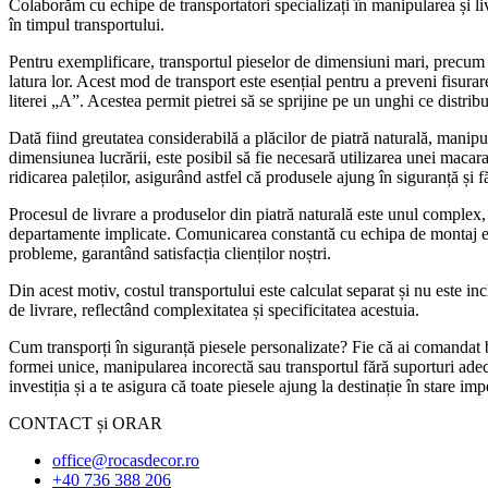
Colaborăm cu echipe de transportatori specializați în manipularea și liv
în timpul transportului.
Pentru exemplificare, transportul pieselor de dimensiuni mari, precum bla
latura lor. Acest mod de transport este esențial pentru a preveni fisurar
literei „A”. Acestea permit pietrei să se sprijine pe un unghi ce distrib
Dată fiind greutatea considerabilă a plăcilor de piatră naturală, manipula
dimensiunea lucrării, este posibil să fie necesară utilizarea unei macara
ridicarea paleților, asigurând astfel că produsele ajung în siguranță și fă
Procesul de livrare a produselor din piatră naturală este unul complex, 
departamente implicate. Comunicarea constantă cu echipa de montaj este e
probleme, garantând satisfacția clienților noștri.
Din acest motiv, costul transportului este calculat separat și nu este 
de livrare, reflectând complexitatea și specificitatea acestuia.
Cum transporți în siguranță piesele personalizate? Fie că ai comandat bl
formei unice, manipularea incorectă sau transportul fără suporturi adec
investiția și a te asigura că toate piesele ajung la destinație în stare im
CONTACT și ORAR
office@rocasdecor.ro
+40 736 388 206