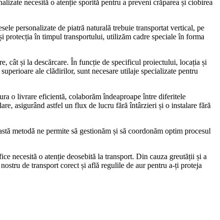
alizate necesită o atenție sporită pentru a preveni crăparea și ciobirea
sele personalizate de piatră naturală trebuie transportat vertical, pe
și protecția în timpul transportului, utilizăm cadre speciale în forma
, cât și la descărcare. În funcție de specificul proiectului, locația și
superioare ale clădirilor, sunt necesare utilaje specializate pentru
ura o livrare eficientă, colaborăm îndeaproape între diferitele
e, asigurând astfel un flux de lucru fără întârzieri și o instalare fără
 Această metodă ne permite să gestionăm și să coordonăm optim procesul
ce necesită o atenție deosebită la transport. Din cauza greutății și a
nostru de transport corect și află regulile de aur pentru a-ți proteja