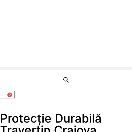
0
Protecție Durabilă
Travertin Craiova