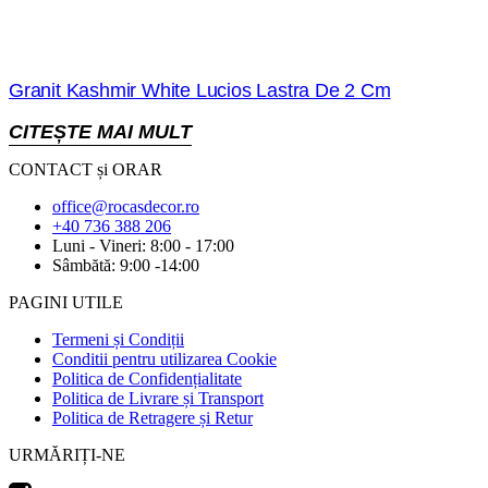
Granit Kashmir White Lucios Lastra De 2 Cm
CITEȘTE MAI MULT
CONTACT și ORAR
office@rocasdecor.ro
+40 736 388 206
Luni - Vineri: 8:00 - 17:00
Sâmbătă: 9:00 -14:00
PAGINI UTILE
Termeni și Condiții
Conditii pentru utilizarea Cookie
Politica de Confidențialitate
Politica de Livrare și Transport
Politica de Retragere și Retur
URMĂRIȚI-NE