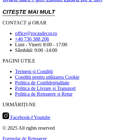
CITEȘTE MAI MULT
CONTACT și ORAR
office@rocasdecor.ro
+40 736 388 206
Luni - Vineri: 8:00 - 17:00
Sâmbătă: 9:00 -14:00
PAGINI UTILE
Termeni și Condiții
Conditii pentru utilizarea Cookie
Politica de Confidențialitate
Politica de Livrare și Transport
Politica de Retragere și Retur
URMĂRIȚI-NE
Facebook-f
Youtube
© 2025 All rights reserved
Formular de Retragere