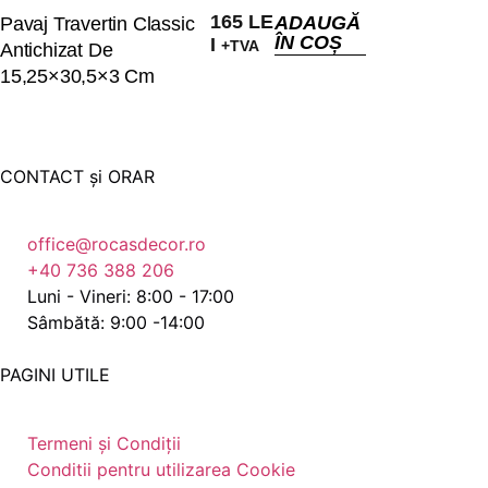
165
LE
ADAUGĂ
Pavaj Travertin Classic
ÎN COȘ
I
+TVA
Antichizat De
15,25×30,5×3 Cm
CONTACT și ORAR
office@rocasdecor.ro
+40 736 388 206
Luni - Vineri: 8:00 - 17:00
Sâmbătă: 9:00 -14:00
PAGINI UTILE
Termeni și Condiții
Conditii pentru utilizarea Cookie