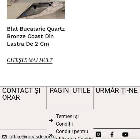
Blat Bucatarie Quartz
Bronze Coast Din
Lastra De 2 Cm
CITEȘTE MAI MULT
CONTACT ȘI
PAGINI UTILE
URMĂRIȚI-NE
ORAR
Termeni și
Condiții
Conditii pentru
office@rocasdecor.ro
utilizarea Cookie