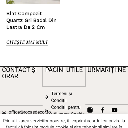
Blat Compozit
Quartz Gri Badal Din
Lastra De 2 Cm
CITEȘTE MAI MULT
CONTACT ȘI
PAGINI UTILE
URMĂRIȚI-NE
ORAR
Termeni și
Condiții
Conditii pentru
office@rocasdecor.ro
utilizarea Cookie
© 2025 All rights
+40 736 388
Prin utilizarea serviciilor noastre, îți exprimi acordul cu privire la
Politica de
reserved
206
faptul că folosim module cookie și alte tehnologii similare în
Confidențialitate