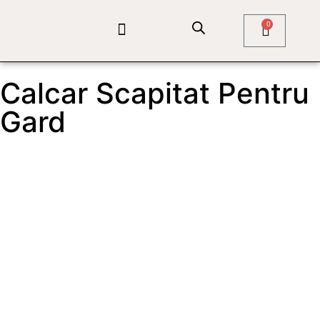
0
QUARTZ COMPOZIT
PIATRA NATURALA
SOLUTII COMPLETE
Calcar Scapitat Pentru
Gard