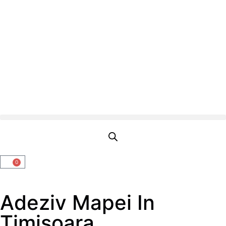
0
Adeziv Mapei In
Timisoara