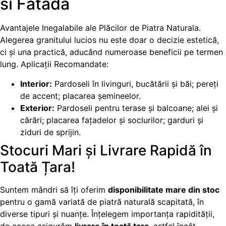
si Fatada
Avantajele Inegalabile ale Plăcilor de Piatra Naturala.
Alegerea granitului lucios nu este doar o decizie estetică,
ci și una practică, aducând numeroase beneficii pe termen
lung. Aplicații Recomandate:
Interior:
Pardoseli în livinguri, bucătării și băi; pereți
de accent; placarea șemineelor.
Exterior:
Pardoseli pentru terase și balcoane; alei și
cărări; placarea fațadelor și soclurilor; garduri și
ziduri de sprijin.
Stocuri Mari și Livrare Rapidă în
Toată Țara!
Suntem mândri să îți oferim
disponibilitate mare din stoc
pentru o gamă variată de piatră naturală scapitată, în
diverse tipuri și nuanțe. Înțelegem importanța rapidității,
de aceea asigurăm
livrare în toată țara
, astfel încât