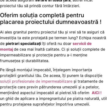
proiectul tău să prindă contur fără întârzieri.
Oferim soluția completă pentru
placarea proiectului dumneavoastră !
Ai ales granitul pentru proiectul tău și vrei să te asiguri că
investiția ta este protejată pe termen lung? Echipa noastră
de
pietrari specializați
îți oferă nu doar
servicii de
montaj
de cea mai înaltă calitate. Ci și soluții complete de
impermeabilizare și protecție pentru a-i menține
frumusețea și durabilitatea.
Pe lângă montajul impecabil, înțelegem importanța
protejării granitului tău. De aceea, îți punem la dispoziție
soluții profesionale de impermeabilizare
și tratamente de
protecție care previn pătrunderea umezelii și a petelor,
menținând aspectul impecabil al pietrei.Vă oferim
AICI !
un ghid de aplicare a impregnantului pe piatra naturală, util
pentru protejarea suprafețelor împotriva umezelii.