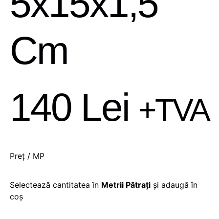
5x15x1,5
Cm
140
Lei
+TVA
Preț / MP
Selectează cantitatea în
Metrii Pătrați
și adaugă în
coș