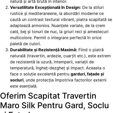
natură și artă brută în interior.
Versatilitate Excepțională în Design:
De la stiluri
rustice și mediteraneene, la abordări moderne ce
caută un contrast textural vibrant, piatra scapitată se
adaptează armonios. Nuanțele variate, de la crem
cald, bej și tonuri de nuc, la griuri reci și amestecuri
multicolore. Permit o integrare perfectă în orice
paletă de culori.
Durabilitate și Rezistență Maximă:
Fiind o piatră
naturală (travertin, ardezie, cuarțit etc.), este extrem
de rezistentă la uzură, intemperii, variații de
temperatură, îngheț-dezgheț și impact. Aceasta o
face o soluție excelentă pentru
garduri, fațade și
socluri
, unde protecția împotriva factorilor externi
este esențială.
Oferim Scapitat Travertin
Maro Silk Pentru Gard, Soclu