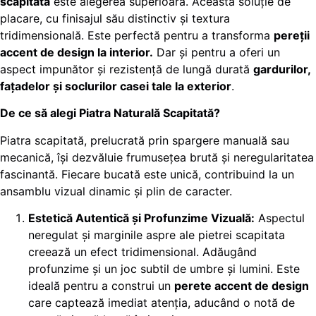
scapitată
este alegerea superioară. Această soluție de
placare, cu finisajul său distinctiv și textura
tridimensională. Este perfectă pentru a transforma
pereții
accent de design la interior.
Dar și pentru a oferi un
aspect impunător și rezistență de lungă durată
gardurilor,
fațadelor și soclurilor casei tale la exterior
.
De ce să alegi Piatra Naturală Scapitată?
Piatra scapitată, prelucrată prin spargere manuală sau
mecanică, își dezvăluie frumusețea brută și neregularitatea
fascinantă. Fiecare bucată este unică, contribuind la un
ansamblu vizual dinamic și plin de caracter.
Estetică Autentică și Profunzime Vizuală:
Aspectul
neregulat și marginile aspre ale pietrei scapitata
creează un efect tridimensional. Adăugând
profunzime și un joc subtil de umbre și lumini. Este
ideală pentru a construi un
perete accent de design
care captează imediat atenția, aducând o notă de