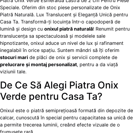
Piatra Onix Verde Esmeralda Lastra de 2 cm Pentru Piese
Speciale. Oferim din stoc piese personalizate de Onix
Piatră Naturală. Lux Translucent și Eleganță Unică pentru
Casa Ta. Transformă-ți locuința într-o capodoperă de
lumină și design cu
onixul piatră naturală
! Renumit pentru
translucența sa spectaculoasă și modelele sale
hipnotizante, onixul aduce un nivel de lux și rafinament
inegalabil în orice spațiu. Suntem mândri să îți oferim
stocuri mari
de plăci de onix și servicii complete de
prelucrare și montaj personalizat
, pentru a da viață
viziunii tale.
De Ce Să Alegi Piatra Onix
Verde pentru Casa Ta?
Onixul este o piatră semiprețioasă formată din depozite de
calcar, cunoscută în special pentru capacitatea sa unică de
a permite trecerea luminii, creând efecte vizuale de o
frumusețe rară.