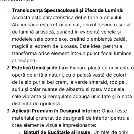
Translucență Spectaculoasă și Efect de Lumină:
Aceasta este caracteristica definitorie a onixului.
Atunci când este retroiluminat, onixul devine o sursă
de lumină artistică, punând în evidență venele și
modelele sale complexe, creând o ambianță caldă,
magică și extrem de luxoasă. Este ideal pentru a
transforma orice element într-un punct focal luminos
al încăperii.
Estetică Unică și de Lux:
Fiecare placă de onix este o
operă de artă a naturii, cu o paletă vastă de culori –
de la alb pur și bej crem, la verde smarald, roz pal,
auriu și chiar nuanțe de albastru și roșu. Modelele
sale vibrante și neregulate adaugă unicitate și o notă
distinctă de opulență.
Aplicații Premium în Designul Interior:
Onixul este
materialul preferat de designerii de interior pentru a
crea elemente vizuale impresionante:
Blaturi de Bucătărie și Insule:
Un blat de onix