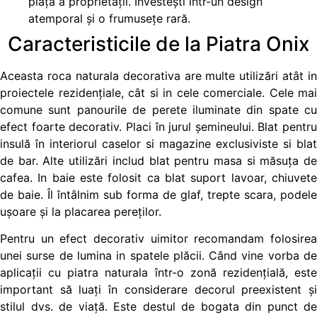
piață a proprietății. Investești într-un design
atemporal și o frumusețe rară.
Caracteristicile de la Piatra Onix
Aceasta roca naturala decorativa are multe utilizări atât in
proiectele rezidențiale, cât si in cele comerciale. Cele mai
comune sunt panourile de perete iluminate din spate cu
efect foarte decorativ. Placi în jurul șemineului. Blat pentru
insulă în interiorul caselor si magazine exclusiviste si blat
de bar. Alte utilizări includ blat pentru masa si măsuța de
cafea. In baie este folosit ca blat suport lavoar, chiuvete
de baie. Îl întâlnim sub forma de glaf, trepte scara, podele
ușoare și la placarea pereților.
Pentru un efect decorativ uimitor recomandam folosirea
unei surse de lumina in spatele plăcii. Când vine vorba de
aplicații cu piatra naturala într-o zonă rezidențială, este
important să luați în considerare decorul preexistent și
stilul dvs. de viață. Este destul de bogata din punct de