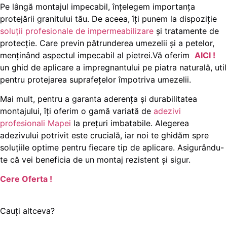
Pe lângă montajul impecabil, înțelegem importanța
protejării granitului tău. De aceea, îți punem la dispoziție
soluții profesionale de impermeabilizare
și tratamente de
protecție. Care previn pătrunderea umezelii și a petelor,
menținând aspectul impecabil al pietrei.Vă oferim
AICI !
un ghid de aplicare a impregnantului pe piatra naturală, util
pentru protejarea suprafețelor împotriva umezelii.
Mai mult, pentru a garanta aderența și durabilitatea
montajului, îți oferim o gamă variată de
adezivi
profesionali Mapei
la prețuri imbatabile. Alegerea
adezivului potrivit este crucială, iar noi te ghidăm spre
soluțiile optime pentru fiecare tip de aplicare. Asigurându-
te că vei beneficia de un montaj rezistent și sigur.
Cere Oferta !
Cauți altceva?