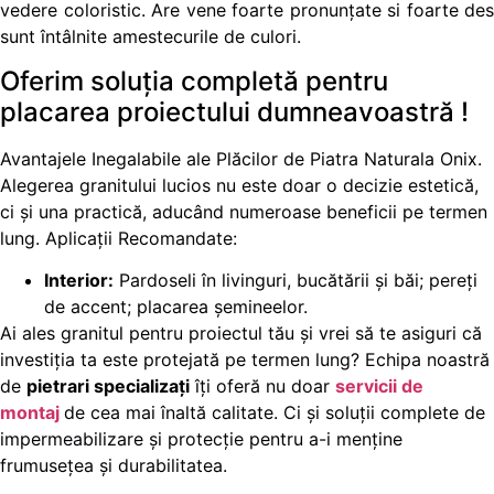
vedere coloristic. Are vene foarte pronunțate si foarte des
sunt întâlnite amestecurile de culori.
Oferim soluția completă pentru
placarea proiectului dumneavoastră !
Avantajele Inegalabile ale Plăcilor de Piatra Naturala Onix.
Alegerea granitului lucios nu este doar o decizie estetică,
ci și una practică, aducând numeroase beneficii pe termen
lung. Aplicații Recomandate:
Interior:
Pardoseli în livinguri, bucătării și băi; pereți
de accent; placarea șemineelor.
Ai ales granitul pentru proiectul tău și vrei să te asiguri că
investiția ta este protejată pe termen lung? Echipa noastră
de
pietrari specializați
îți oferă nu doar
servicii de
montaj
de cea mai înaltă calitate. Ci și soluții complete de
impermeabilizare și protecție pentru a-i menține
frumusețea și durabilitatea.