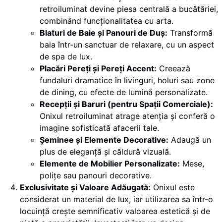
retroiluminat devine piesa centrală a bucătăriei,
combinând funcționalitatea cu arta.
Blaturi de Baie și Panouri de Duș:
Transformă
baia într-un sanctuar de relaxare, cu un aspect
de spa de lux.
Placări Pereți și Pereți Accent:
Creează
fundaluri dramatice în livinguri, holuri sau zone
de dining, cu efecte de lumină personalizate.
Recepții și Baruri (pentru Spații Comerciale):
Onixul retroiluminat atrage atenția și conferă o
imagine sofisticată afacerii tale.
Șeminee și Elemente Decorative:
Adaugă un
plus de eleganță și căldură vizuală.
Elemente de Mobilier Personalizate:
Mese,
polițe sau panouri decorative.
Exclusivitate și Valoare Adăugată:
Onixul este
considerat un material de lux, iar utilizarea sa într-o
locuință crește semnificativ valoarea estetică și de